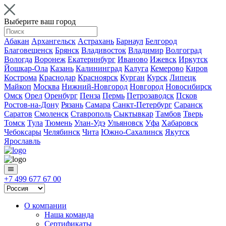
Выберите ваш город
Абакан
Архангельск
Астрахань
Барнаул
Белгород
Благовещенск
Брянск
Владивосток
Владимир
Волгоград
Вологда
Воронеж
Екатеринбург
Иваново
Ижевск
Иркутск
Йошкар-Ола
Казань
Калининград
Калуга
Кемерово
Киров
Кострома
Краснодар
Красноярск
Курган
Курск
Липецк
Майкоп
Москва
Нижний-Новгород
Новгород
Новосибирск
Омск
Орел
Оренбург
Пенза
Пермь
Петрозаводск
Псков
Ростов-на-Дону
Рязань
Самара
Санкт-Петербург
Саранск
Саратов
Смоленск
Ставрополь
Сыктывкар
Тамбов
Тверь
Томск
Тула
Тюмень
Улан-Удэ
Ульяновск
Уфа
Хабаровск
Чебоксары
Челябинск
Чита
Южно-Сахалинск
Якутск
Ярославль
+7 499 677 67 00
О компании
Наша команда
Сертификаты