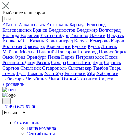
Выберите ваш город
Абакан
Архангельск
Астрахань
Барнаул
Белгород
Благовещенск
Брянск
Владивосток
Владимир
Волгоград
Вологда
Воронеж
Екатеринбург
Иваново
Ижевск
Иркутск
Йошкар-Ола
Казань
Калининград
Калуга
Кемерово
Киров
Кострома
Краснодар
Красноярск
Курган
Курск
Липецк
Майкоп
Москва
Нижний-Новгород
Новгород
Новосибирск
Омск
Орел
Оренбург
Пенза
Пермь
Петрозаводск
Псков
Ростов-на-Дону
Рязань
Самара
Санкт-Петербург
Саранск
Саратов
Смоленск
Ставрополь
Сыктывкар
Тамбов
Тверь
Томск
Тула
Тюмень
Улан-Удэ
Ульяновск
Уфа
Хабаровск
Чебоксары
Челябинск
Чита
Южно-Сахалинск
Якутск
Ярославль
+7 499 677 67 00
О компании
Наша команда
Сертификаты